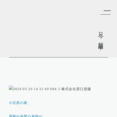
只今、
想建中。
小石原の家、
屋根や外壁の表情が