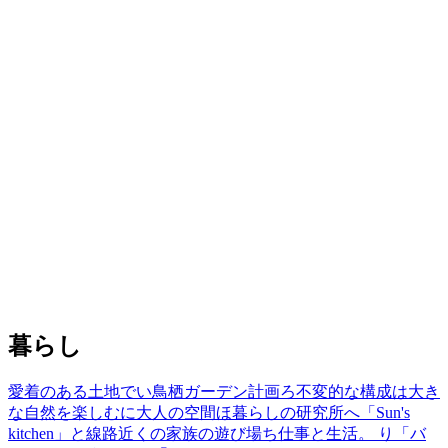
暮らし
愛着のある土地で
い
鳥栖ガーデン計画
ろ
不変的な構成
は
大き
な自然を楽しむ
に
大人の空間
ほ
暮らしの研究所
へ
「Sun's
kitchen」
と
線路近くの家族の遊び場
ち
仕事と生活。
り
「バ