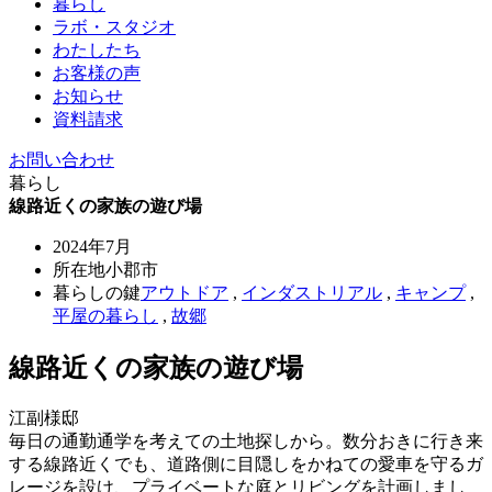
暮らし
ラボ・スタジオ
わたしたち
お客様の声
お知らせ
資料請求
お問い合わせ
暮らし
線路近くの家族の遊び場
2024年7月
所在地
小郡市
暮らしの鍵
アウトドア
,
インダストリアル
,
キャンプ
,
平屋の暮らし
,
故郷
線路近くの家族の遊び場
江副様邸
毎日の通勤通学を考えての土地探しから。数分おきに行き来
する線路近くでも、道路側に目隠しをかねての愛車を守るガ
レージを設け、プライベートな庭とリビングを計画しまし