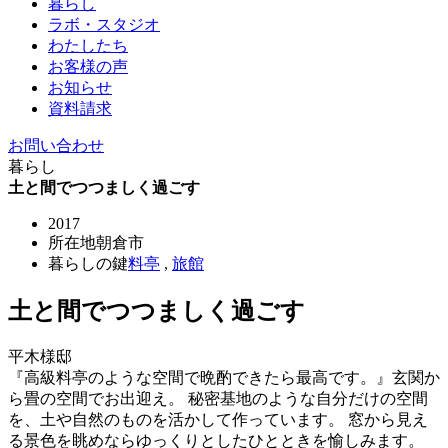
暮らし
ラボ・スタジオ
わたしたち
お客様の声
お知らせ
資料請求
お問い合わせ
暮らし
土と間でつつましく過ごす
2017
所在地
朝倉市
暮らしの鍵
料亭
,
旅館
土と間でつつましく過ごす
平木様邸
『高級料亭のような空間で晩酌できたら最高です。』玄関か
ら畳の空間でお出迎え。 秘密基地のような自分だけの空間
を、土や自然のものを活かして作っています。 窓から見え
る景色を眺めならゆっくりとしたひとときを愉しみます。