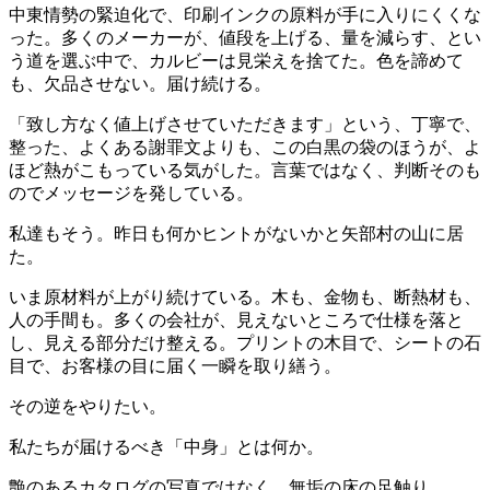
中東情勢の緊迫化で、印刷インクの原料が手に入りにくくな
った。多くのメーカーが、値段を上げる、量を減らす、とい
う道を選ぶ中で、カルビーは見栄えを捨てた。色を諦めて
も、欠品させない。届け続ける。
「致し方なく値上げさせていただきます」という、丁寧で、
整った、よくある謝罪文よりも、この白黒の袋のほうが、よ
ほど熱がこもっている気がした。言葉ではなく、判断そのも
のでメッセージを発している。
私達もそう。昨日も何かヒントがないかと矢部村の山に居
た。
いま原材料が上がり続けている。木も、金物も、断熱材も、
人の手間も。多くの会社が、見えないところで仕様を落と
し、見える部分だけ整える。プリントの木目で、シートの石
目で、お客様の目に届く一瞬を取り繕う。
その逆をやりたい。
私たちが届けるべき「中身」とは何か。
艶のあるカタログの写真ではなく、無垢の床の足触り。