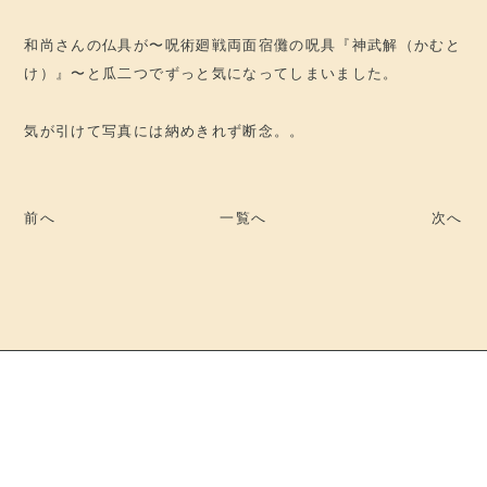
和尚さんの仏具が〜呪術廻戦両面宿儺の呪具『神武解（かむと
け）』〜と瓜二つでずっと気になってしまいました。
気が引けて写真には納めきれず断念。。
前へ
一覧へ
次へ