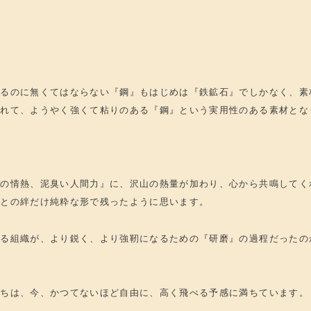
造るのに無くてはならない『鋼』もはじめは『鉄鉱石』でしかなく、素
されて、ようやく強くて粘りのある『鋼』という実用性のある素材とな
どの情熱、泥臭い人間力』に、沢山の熱量が加わり、心から共鳴してく
』との絆だけ純粋な形で残ったように思います。
する組織が、より鋭く、より強靭になるための『研磨』の過程だったの
たちは、今、かつてないほど自由に、高く飛べる予感に満ちています。