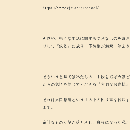
https://www.cjc.or.jp/school/
刃物や、様々な生活に関する便利なものを形
りして『銑鉄』に成り、不純物が燃焼・除去
そういう意味では私たちの『手段を選ばぬほ
たちの覚悟を信じてくださる『大切なお客様
それは原口想建という世の中の困り事を解決
ます。
余計なものが削ぎ落とされ、身軽になった私