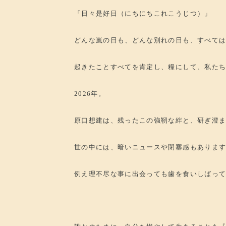
「日々是好日（にちにちこれこうじつ）」
どんな嵐の日も、どんな別れの日も、すべて
起きたことすべてを肯定し、糧にして、私た
2026年。
原口想建は、残ったこの強靭な絆と、研ぎ澄
世の中には、暗いニュースや閉塞感もありま
例え理不尽な事に出会っても歯を食いしばっ